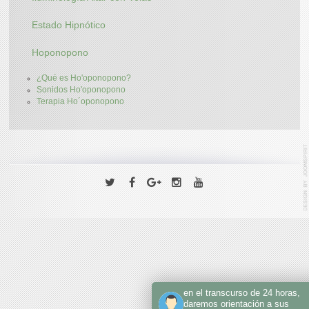
Estado Hipnótico
Hoponopono
¿Qué es Ho'oponopono?
Sonidos Ho'oponopono
Terapia Ho´oponopono
en el transcurso de 24 horas,
daremos orientación a sus