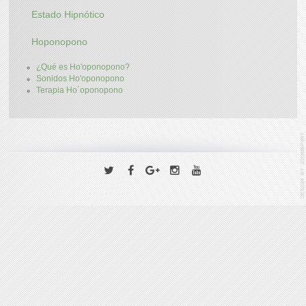
Estado Hipnótico
Hoponopono
¿Qué es Ho'oponopono?
Sonidos Ho'oponopono
Terapia Ho´oponopono